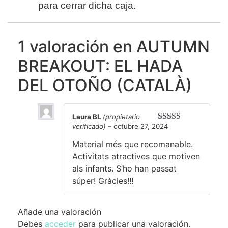
para cerrar dicha caja.
1 valoración en
AUTUMN
BREAKOUT: EL HADA
DEL OTOÑO (CATALÀ)
Laura BL
(propietario
verificado)
–
octubre 27, 2024
Valorado con
5
de 5
Material més que recomanable.
Activitats atractives que motiven
als infants. S’ho han passat
súper! Gràcies!!!
Añade una valoración
Debes
acceder
para publicar una valoración.