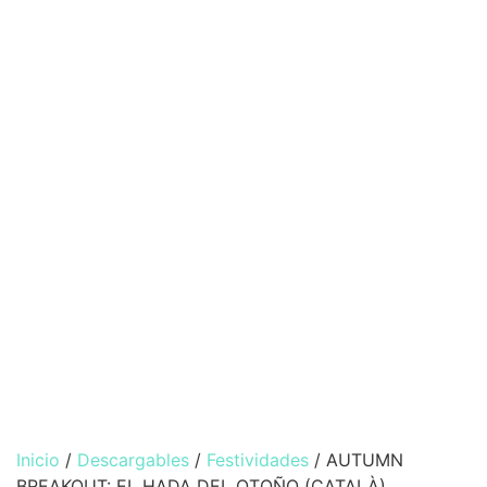
Inicio
/
Descargables
/
Festividades
/ AUTUMN
BREAKOUT: EL HADA DEL OTOÑO (CATALÀ)