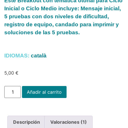
Este Breakout con temática otoñal para
Ciclo
Inicial
o
Ciclo Medio
incluye:
Mensaje inicial,
5 pruebas con dos niveles de dificultad,
r
egistro de equipo, c
andado para imprimir y
s
oluciones de las 5 pruebas.
IDIOMAS:
català
5,00
€
Añadir al carrito
Descripción
Valoraciones (1)