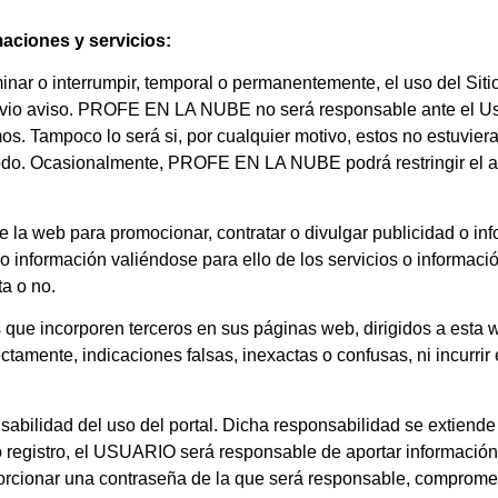
aciones y servicios:
r o interrumpir, temporal o permanentemente, el uso del Sitio
previo aviso. PROFE EN LA NUBE no será responsable ante el Usu
s. Tampoco lo será si, por cualquier motivo, estos no estuvieran
odo. Ocasionalmente, PROFE EN LA NUBE podrá restringir el ac
 la web para promocionar, contratar o divulgar publicidad o inf
ad o información valiéndose para ello de los servicios o informa
ta o no.
que incorporen terceros en sus páginas web, dirigidos a esta w
tamente, indicaciones falsas, inexactas o confusas, ni incurrir 
ilidad del uso del portal. Dicha responsabilidad se extiende 
 registro, el USUARIO será responsable de aportar información 
orcionar una contraseña de la que será responsable, comprome