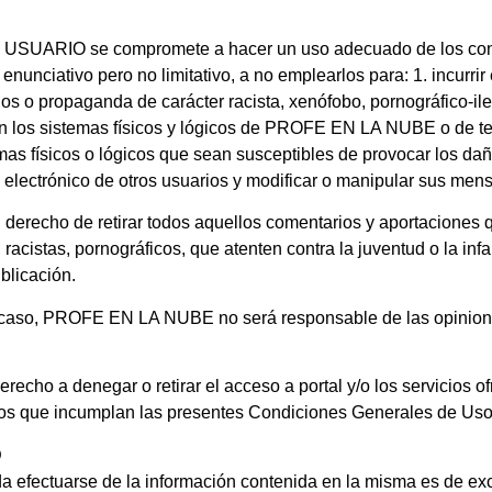
 USUARIO se compromete a hacer un uso adecuado de los con
nciativo pero no limitativo, a no emplearlos para: 1. incurrir en
idos o propaganda de carácter racista, xenófobo, pornográfico-ile
en los sistemas físicos y lógicos de PROFE EN LA NUBE o de ter
stemas físicos o lógicos que sean susceptibles de provocar los 
eo electrónico de otros usuarios y modificar o manipular sus men
echo de retirar todos aquellos comentarios y aportaciones qu
racistas, pornográficos, que atenten contra la juventud o la infa
blicación.
caso, PROFE EN LA NUBE no será responsable de las opiniones
cho a denegar o retirar el acceso a portal y/o los servicios o
arios que incumplan las presentes Condiciones Generales de Uso
D
a efectuarse de la información contenida en la misma es de ex