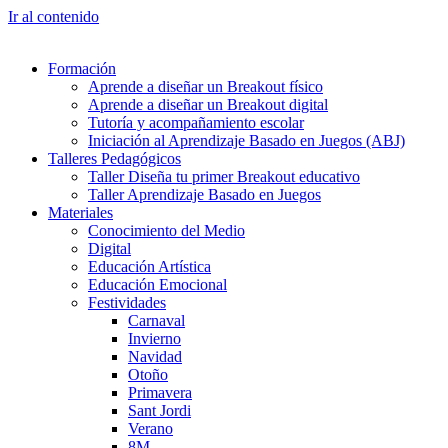
Ir al contenido
Formación
Aprende a diseñar un Breakout físico
Aprende a diseñar un Breakout digital
Tutoría y acompañamiento escolar
Iniciación al Aprendizaje Basado en Juegos (ABJ)
Talleres Pedagógicos
Taller Diseña tu primer Breakout educativo
Taller Aprendizaje Basado en Juegos
Materiales
Conocimiento del Medio
Digital
Educación Artística
Educación Emocional
Festividades
Carnaval
Invierno
Navidad
Otoño
Primavera
Sant Jordi
Verano
8M