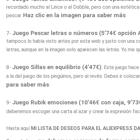
recordado mucho al Lince o al Dobble, pero con una estética
Haz clic en la imagen para saber más
pescar.
:
Juego Pescar letras o números (5’74€ opción 
7-
tampoco lo había visto antes por esta web y justo con una c
letras, aunque en la imagen solo aparecen las letras. Yo me qu
Juego Sillas en equilibrio (4’47€)
8-
. Este juego hace
a la del juego de los pingüinos, pero al revés: Debes ir coloca
para saber más
:
J
uego Rubik emociones (10’46€ con caja, 9’73
9-
deberemos escoger una carta al azar y crear la expresión faci
Hasta aquí
MI LISTA DE DESEOS PARA EL ALIEXPRESS DA