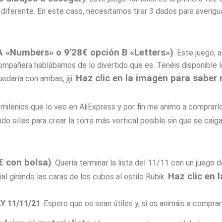
 diferente. En este caso, necesitamos tirar 3 dados para averig
A «Numbers» o 9’28€ opción B «Letters»)
. Este juego, a
ompañera hablábamos de lo divertido que es. Tenéis disponible 
Haz clic en la imagen para saber
edaría con ambas, jiji.
 milenios que lo veo en AliExpress y por fin me animo a comprar
ndo sillas para crear la torre más vertical posible sin que se caig
€ con bolsa)
. Quería terminar la lista del 11/11 con un jueg
Haz clic en
al girando las caras de los cubos al estilo Rubik.
Y 11/11/21
. Espero que os sean útiles y, si os animáis a comprar