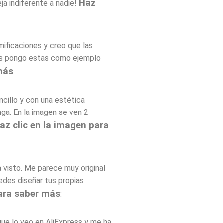
Haz
ja indiferente a nadie!
ificaciones y creo que las
 Os pongo estas como ejemplo
más
:
ncillo y con una estética
enga. En la imagen se ven 2
az clic en la imagen para
a visto. Me parece muy original
edes diseñar tus propias
para saber más
:
que lo veo en AliExpress y me ha