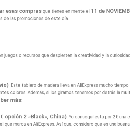
zar esas compras
11 de NOVIEM
que tienes en mente el
s de las promociones de este día.
 juegos o recursos que despierten la creatividad y la curiosidad
vío)
: Este tablero de madera lleva en AliExpress mucho tiempo
entes colores. Además, si los giramos tenemos por detrás la mul
aber más
:
6€ opción 2 «Black», China)
. Yo conseguí esta por 2€ una c
a el que marca en AliExpress. Así que, considero que es una bu