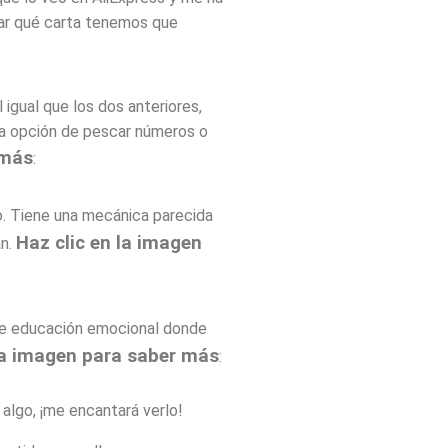
uar qué carta tenemos que
l igual que los dos anteriores,
la opción de pescar números o
 más
:
lo. Tiene una mecánica parecida
Haz clic en la imagen
an.
o de educación emocional donde
 la imagen para saber más
:
 algo, ¡me encantará verlo!