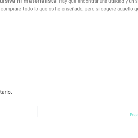
siva ni materialista
. Hay que encontrar una utilidad y un 
mpraré todo lo que os he enseñado, pero sí cogeré aquello que
ario.
Prop