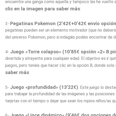
encuentre una ganga como aquella y tampoco las he vuelto a 
clic en la imagen para saber más
:
Pegatinas Pokemon (2’42€+0’42€ envío opción
3-
pegatinas pueden ser un elemento motivador (que no debería 
del universo Pokemon, pero si indagáis podéis encontrar de 
Juego «Torre colapso» (10’85€ opción «2» B
pi
4-
divertida y atrayente para cualquier edad. El objetivo es ir qu
juegos, pero tenéis que hacer clic en la opción B, donde sol
saber más
:
Juego «profundidad» (13’22€)
5-
. Este juego lo dest
para trabajar la profundidad de las imágenes y las posiciones
tarjetas con el tiempo o dejar que sean los ropios niños/as 
Juego «Lince dinámico»
(9’46€ dos opciones d
6-