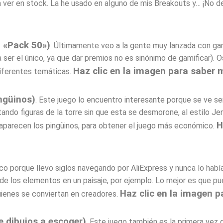
ver en stock. La he usado en alguno de mis Breakouts y… ¡No de
 «Pack 50»)
. Últimamente veo a la gente muy lanzada con gam
ser el único, ya que dar premios no es sinónimo de gamificar).
Haz clic en la imagen para saber 
diferentes temáticas.
ngüinos
)
. Este juego lo encuentro interesante porque se ve se
itando figuras de la torre sin que esta se desmorone, al estilo J
H
o aparecen los pingüinos, para obtener el juego más económico.
aco porque llevo siglos navegando por AliExpress y nunca lo habí
 de los elementos en un paisaje, por ejemplo. Lo mejor es que pu
Haz clic en la imagen 
quienes se conviertan en creadores.
e dibujos a escoger)
. Este juego también es la primera vez 