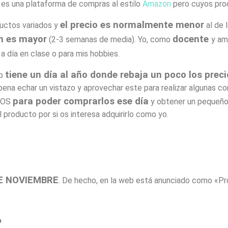
es una plataforma de compras al estilo
Amazon
pero cuyos pr
el precio es normalmente menor
uctos variados y
al de 
én es mayor
docente
(2-3 semanas de media). Yo, como
y am
 a día en clase o para mis hobbies.
tiene un día al año donde rebaja un poco los prec
eb
ena echar un vistazo y aprovechar este para realizar algunas c
para poder comprarlos ese día
EOS
y obtener un pequeño
 producto por si os interesa adquirirlo como yo.
E NOVIEMBRE
. De hecho, en la web está anunciado como «P
?