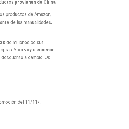
oductos
provienen de China
.
los productos de Amazon,
ante de las manualidades,
ios
de millones de sus
ompras. Y
os voy a enseñar
 descuento a cambio. Os
romoción del 11/11».