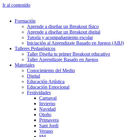
Ir al contenido
Formación
Aprende a diseñar un Breakout físico
Aprende a diseñar un Breakout digital
Tutoría y acompañamiento escolar
Iniciación al Aprendizaje Basado en Juegos (ABJ)
Talleres Pedagógicos
Taller Diseña tu primer Breakout educativo
Taller Aprendizaje Basado en Juegos
Materiales
Conocimiento del Medio
Digital
Educación Artística
Educación Emocional
Festividades
Carnaval
Invierno
Navidad
Otoño
Primavera
Sant Jordi
Verano
8M