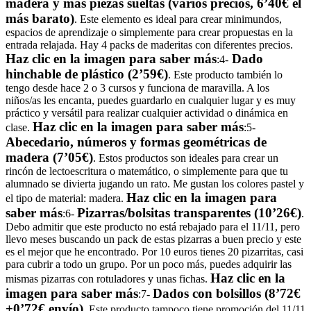
madera y más piezas sueltas (varios precios, 6’40€ el
más barato)
. Este elemento es ideal para crear minimundos,
espacios de aprendizaje o simplemente para crear propuestas en la
entrada relajada. Hay 4 packs de maderitas con diferentes precios.
Haz clic en la imagen para saber más
Dado
:
4-
hinchable de plástico (2’59€)
. Este producto también lo
tengo desde hace 2 o 3 cursos y funciona de maravilla. A los
niños/as les encanta, puedes guardarlo en cualquier lugar y es muy
práctico y versátil para realizar cualquier actividad o dinámica en
Haz clic en la imagen para saber más
clase.
:
5-
Abecedario, números y formas geométricas de
madera (7’05€)
. Estos productos son ideales para crear un
rincón de lectoescritura o matemático, o simplemente para que tu
alumnado se divierta jugando un rato. Me gustan los colores pastel y
Haz clic en la imagen para
el tipo de material: madera.
saber más
Pizarras/bolsitas transparentes (10’26€)
:
6-
.
Debo admitir que este producto no está rebajado para el 11/11, pero
llevo meses buscando un pack de estas pizarras a buen precio y este
es el mejor que he encontrado. Por 10 euros tienes 20 pizarritas, casi
para cubrir a todo un grupo. Por un poco más, puedes adquirir las
Haz clic en la
mismas pizarras con rotuladores y unas fichas.
imagen para saber más
D
ados con bolsillos (8’72€
:
7-
+0’72€ envío)
. Este producto tampoco tiene promoción del 11/11