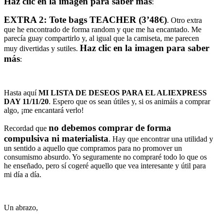
Haz clic en la imagen para saber más
:
EXTRA 2: Tote bags TEACHER (3’48€)
. Otro extra
que he encontrado de forma random y que me ha encantado. Me
parecía guay compartirlo y, al igual que la camiseta, me parecen
Haz clic en la imagen para saber
muy divertidas y sutiles.
más
:
Hasta aquí
MI LISTA DE DESEOS PARA EL ALIEXPRESS
DAY 11/11/20
. Espero que os sean útiles y, si os animáis a comprar
algo, ¡me encantará verlo!
no debemos comprar de forma
Recordad que
compulsiva ni materialista
. Hay que encontrar una utilidad y
un sentido a aquello que compramos para no promover un
consumismo absurdo. Yo seguramente no compraré todo lo que os
he enseñado, pero sí cogeré aquello que vea interesante y útil para
mi día a día.
Un abrazo,