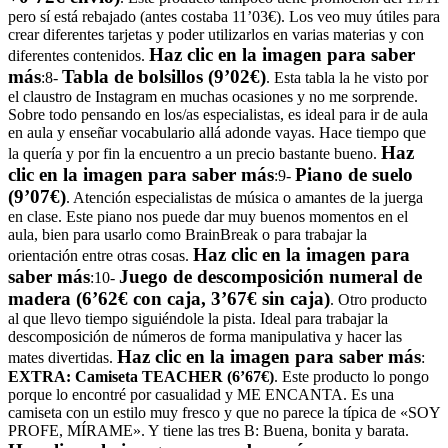
pero sí está rebajado (antes costaba 11’03€). Los veo muy útiles para
crear diferentes tarjetas y poder utilizarlos en varias materias y con
Haz clic en la imagen para saber
diferentes contenidos.
más
Tabla de bolsillos (9’02€)
:
8-
. Esta tabla la he visto por
el claustro de Instagram en muchas ocasiones y no me sorprende.
Sobre todo pensando en los/as especialistas, es ideal para ir de aula
en aula y enseñar vocabulario allá adonde vayas. Hace tiempo que
Haz
la quería y por fin la encuentro a un precio bastante bueno.
clic en la imagen para saber más
Piano de suelo
:
9-
(9’07€)
. Atención especialistas de música o amantes de la juerga
en clase. Este piano nos puede dar muy buenos momentos en el
aula, bien para usarlo como BrainBreak o para trabajar la
Haz clic en la imagen para
orientación entre otras cosas.
saber más
J
uego de descomposición numeral de
:
10-
madera (6’62€ con caja, 3’67€ sin caja)
. Otro producto
al que llevo tiempo siguiéndole la pista. Ideal para trabajar la
descomposición de números de forma manipulativa y hacer las
Haz clic en la imagen para saber más
mates divertidas.
:
EXTRA: Camiseta TEACHER (6’67€)
. Este producto lo pongo
porque lo encontré por casualidad y ME ENCANTA. Es una
camiseta con un estilo muy fresco y que no parece la típica de «SOY
PROFE, MÍRAME». Y tiene las tres B: Buena, bonita y barata.